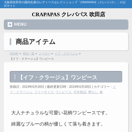
大阪府吹田市の国内生産のレディースセレクトショップ「CRAPAPAS（クレパパス）」の公
式サイト
CRAPAPAS クレパパス 吹田店
MENU
商品アイテム
HOME
»
商品一覧
»
メーカー
»
イフ・クラージュ
»
【イフ・クラージュ】ワンピース
【イフ・クラージュ】ワンピース
投稿日 : 2019年6月28日
最終更新日時 : 2019年6月28日
カテゴリー :
イ
フ・クラージュ
,
フリーサイズ
,
ワンピース
,
日本製品
,
襟なし
,
麻
大人ナチュラルな可愛い花柄ワンピースです。
綺麗なブルーの柄が優しくて落ち着きます。