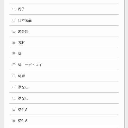
帽子
日本製品
未分類
素材
綿
綿コーデュロイ
綿麻
襟なし
襟なし
襟付き
襟付き