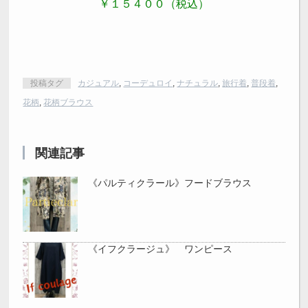
￥１５４００（税込）
投稿タグ
カジュアル
,
コーデュロイ
,
ナチュラル
,
旅行着
,
普段着
,
花柄
,
花柄ブラウス
関連記事
《パルティクラール》フードブラウス
《イフクラージュ》 ワンピース