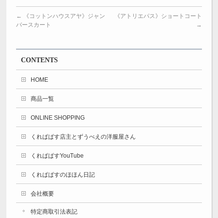
←
《コットンハウスアヤ》ジャン
《アトリエパス》ショートコート
バースカート
→
CONTENTS
HOME
商品一覧
ONLINE SHOPPING
くれぱぱす店主とずうべえの洋服屋さん
くれぱぱすYouTube
くれぱぱすのほほん日記
会社概要
特定商取引法表記