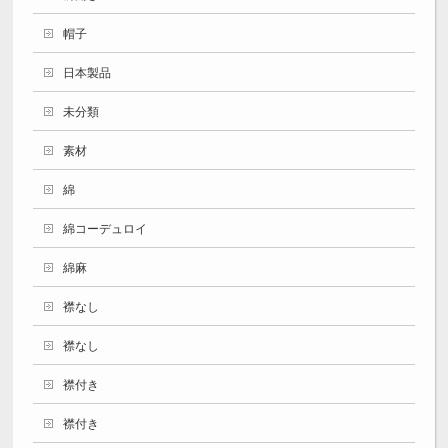
帽子
日本製品
未分類
素材
綿
綿コーデュロイ
綿麻
襟なし
襟なし
襟付き
襟付き