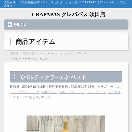
大阪府吹田市の国内生産のレディースセレクトショップ「CRAPAPAS（クレパパス）」の公
式サイト
CRAPAPAS クレパパス 吹田店
MENU
商品アイテム
HOME
»
商品一覧
»
メーカー
»
コットンハウス・アヤ
»
《パルティクラール》ベスト
《パルティクラール》ベスト
投稿日 : 2021年12月16日
最終更新日時 : 2021年12月16日
カテゴリー :
コ
ットンハウス・アヤ
,
ダボパンツ
,
パルティクラール
,
フリーサイズ
,
ブラウス
,
ベスト
,
日本製品
,
綿
,
襟付き