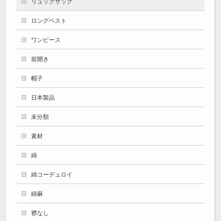
リュックサック
ロングベスト
ワンピース
前開き
帽子
日本製品
未分類
素材
綿
綿コーデュロイ
綿麻
襟なし