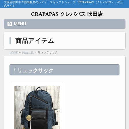
大阪府吹田市の国内生産のレディースセレクトショップ「CRAPAPAS（クレパパス）」の公
式サイト
CRAPAPAS クレパパス 吹田店
MENU
商品アイテム
HOME
»
商品一覧
»
リュックサック
リュックサック