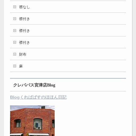
襟なし
襟付き
襟付き
襟付き
財布
麻
クレパパス宮津店Blog
Blogくれぱぱすのほほん日記