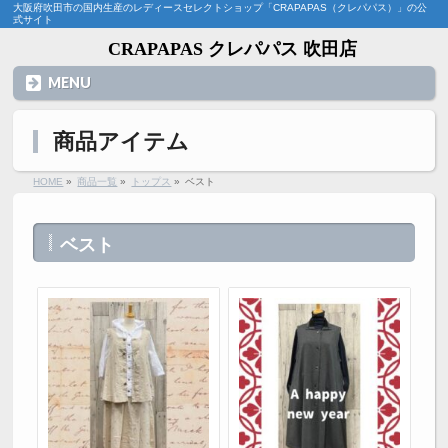
大阪府吹田市の国内生産のレディースセレクトショップ「CRAPAPAS（クレパパス）」の公
式サイト
CRAPAPAS クレパパス 吹田店
MENU
商品アイテム
HOME
»
商品一覧
»
トップス
»
ベスト
ベスト