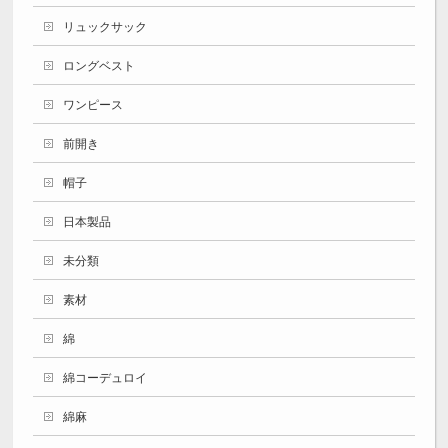
リュックサック
ロングベスト
ワンピース
前開き
帽子
日本製品
未分類
素材
綿
綿コーデュロイ
綿麻