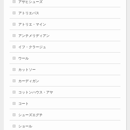
アサヒシューズ
アトリエパス
アトリエ・マイン
アンテメリディアン
イフ・クラージュ
ウール
カットソー
カーディガン
コットンハウス・アヤ
コート
シューズエグチ
ショール