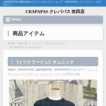
大阪府吹田市の国内生産のレディースセレクトショップ「CRAPAPAS（クレパパス）」の公
式サイト
CRAPAPAS クレパパス 吹田店
MENU
商品アイテム
HOME
»
商品一覧
»
メーカー
»
イフ・クラージュ
»
《イフクラージュ》チュニック
《イフクラージュ》チュニック
投稿日 : 2024年5月5日
最終更新日時 : 2024年5月5日
カテゴリー :
イフ・ク
ラージュ
,
スーパーボイス
,
チュニック
,
パンツ
,
日本製品
,
綿麻