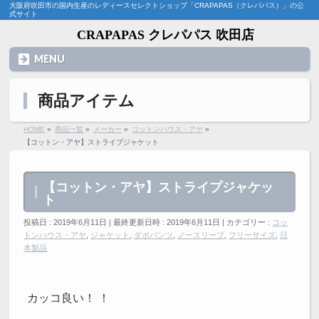
大阪府吹田市の国内生産のレディースセレクトショップ「CRAPAPAS（クレパパス）」の公
式サイト
CRAPAPAS クレパパス 吹田店
MENU
商品アイテム
HOME
»
商品一覧
»
メーカー
»
コットンハウス・アヤ
»
【コットン・アヤ】ストライプジャケット
【コットン・アヤ】ストライプジャケッ
ト
投稿日 : 2019年6月11日
最終更新日時 : 2019年6月11日
カテゴリー :
コッ
トンハウス・アヤ
,
ジャケット
,
ダボパンツ
,
ノースリーブ
,
フリーサイズ
,
日
本製品
カッコ良い！ ！