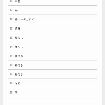
素材
綿
綿コーデュロイ
綿麻
襟なし
襟なし
襟付き
襟付き
襟付き
財布
麻