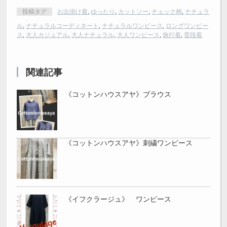
投稿タグ
お出掛け着
,
ゆったり
,
カットソー
,
チェック柄
,
ナチュラ
ル
,
ナチュラルコーディネート
,
ナチュラルワンピース
,
ロングワンピー
ス
,
大人カジュアル
,
大人ナチュラル
,
大人ワンピース
,
旅行着
,
普段着
関連記事
《コットンハウスアヤ》ブラウス
《コットンハウスアヤ》刺繍ワンピース
《イフクラージュ》 ワンピース