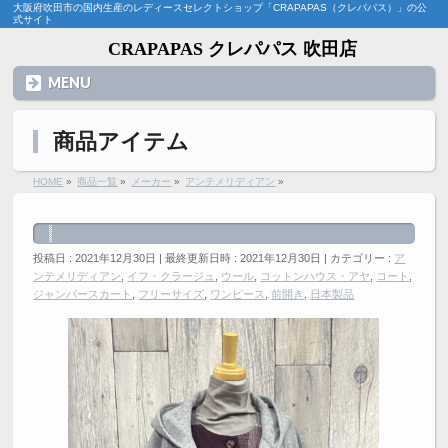
大阪府吹田市の国内生産のレディースセレクトショップ「CRAPAPAS（クレパパス）」の公
式サイト
CRAPAPAS クレパパス 吹田店
MENU
商品アイテム
HOME
»
商品一覧
»
メーカー
»
アンテメリディアン
»
投稿日 : 2021年12月30日
最終更新日時 : 2021年12月30日
カテゴリー :
ア
ンテメリディアン
,
イフ・クラージュ
,
ウール
,
コットンハウス・アヤ
,
コート
,
ジャンパースカート
,
フリーサイズ
,
ワンピース
,
前開き
,
日本製品