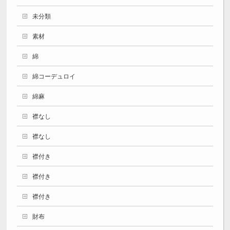
未分類
素材
綿
綿コーデュロイ
綿麻
襟なし
襟なし
襟付き
襟付き
襟付き
財布