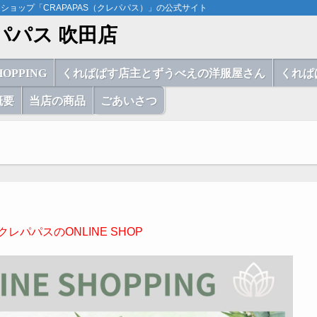
ョップ「CRAPAPAS（クレパパス）」の公式サイト
レパパス 吹田店
HOPPING
くれぱぱす店主とずうべえの洋服屋さん
くれぱぱ
概要
当店の商品
ごあいさつ
クレパパスのONLINE
SHOP